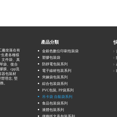
產品分類
 工廠坐落在有
金銀色數位印刷包裝袋
計生產各種樣
塑膠包裝袋
、文件袋、真
防靜電包裝系列
琴袋、復合
膜、cpp流
電子線材包装系列
容器包裝材
夾鍊袋包装系列
營理念; 堅
服務。
綜合包装袋系列
PVC包裝, PP袋系列
吊卡袋 自黏袋系列
食品包装袋系列
液體包裝系列
便條纸文具包裝系列