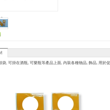
述
袋, 可掛在酒瓶, 可樂瓶等產品上面, 內裝各種物品, 飾品, 用於