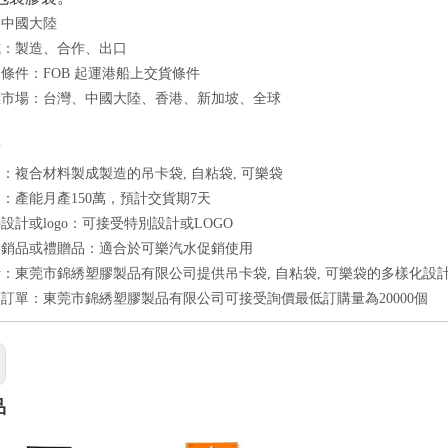
：中國大陸
式：製造、合作、出口
條件：FOB 起運港船上交貨條件
標市場：台灣、中國大陸、香港、新加坡、全球
點
：複合材料製成製造的吊卡袋, 自粘袋, 可樂袋
：產能月產150萬，預計交貨期7天
設計或logo：可接受特別設計或LOGO
促銷品或禮贈品：適合於可樂汽水促銷使用
：東莞市錦綉塑膠製品有限公司提供吊卡袋, 自粘袋, 可樂袋的多樣化設
訂單：東莞市錦綉塑膠製品有限公司可接受詢價最低訂購量為20000個
品