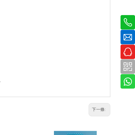
計
下一條: