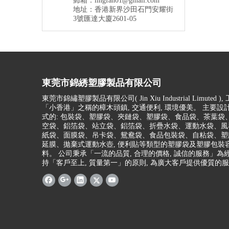
郵箱：
lingfan01@gmail.com
地址：香港新界沙田石門安耀街
3號匯達大廈2601-05
東莞市錦綉塑膠製品有限公司
東莞市錦繡塑膠製品有限公司(
Jin Xiu Industrial Limuted )
,
「小香港」之稱的樟木頭鎮, 交通便利, 環境優美。 主要設
式的: 包裝袋、塑膠袋、夾鏈袋、塑膠袋、食品袋、茶葉袋
空袋、鋁箔袋、站立袋、鋁箔袋、折疊水袋、運動水袋、風
紙袋、面膜袋、吊卡袋、鴛鴦袋、食品包裝袋、自粘袋、塑膠
延膜、拋棄式運動水壺, 便利貼等類型的塑膠袋及塑膠包裝
料。 公司秉承「一流的品質, 合理的價格, 誠信的服務」為經
持「客戶至上, 質量第一」的原則, 為廣大客戶提供優質的