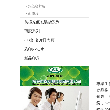
鋁箔密封袋
面膜袋
防撞充氣包裝袋系列
薄膜系列
CD套 名片冊內頁
彩印PVC片
紙品印刷
專業生產
食品袋
骨袋、
袋，p
齊全
的