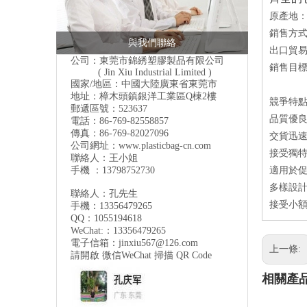
原產地
銷售方
與我們聯絡
出口貿易
公司：東莞市錦綉塑膠製品有限公司
銷售目
( Jin Xiu Industrial Limited )
國家/地區：中國大陸廣東省東莞市
地址：樟木頭鎮銀洋工業區Q棟2樓
競爭特
郵遞區號：523637
品質優良
電話：86-769-82558857
傳真：86-769-82027096
交貨迅速
公司網址：
www.plasticbag-cn.com
接受獨特
聯絡人：王小姐
手機 ：13798752730
適用於
多樣設計
聯絡人：孔先生
接受小額
手機：13356479265
QQ：1055194618
WeChat:：13356479265
電子信箱：
jinxiu567@126.com
上一條:
請開啟 微信
WeChat
掃描 QR Code
相關產