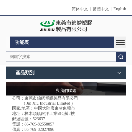
简体中文
|
繁體中文
|
English
功能表
搜索
產品類別
與我們聯絡
公司：東莞市錦綉塑膠製品有限公司
( Jin Xiu Industrial Limited )
國家/地區：中國大陸廣東省東莞市
地址：樟木頭鎮銀洋工業區Q棟2樓
郵遞區號：523637
電話：86-769-82558857
傳真：86-769-82027096