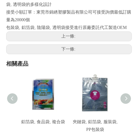
袋, 透明袋的多樣化設計
接受小額訂單：東莞市錦綉塑膠製品有限公司可接受詢價最低訂購
量為20000個
包裝袋, 鋁箔袋, 陰陽袋, 透明袋接受進行原廠委託代工製造OEM
上一條:
下一條:
相關產品
鋁箔袋, 食品袋, 複合袋
夾鏈袋, 鋁箔袋, 服裝袋,
夾鏈袋,
PP包裝袋