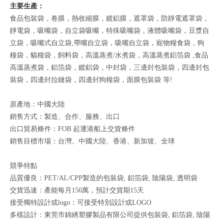
主要生產：
食品包裝袋，卷膜，熱收縮膜，鍍鋁膜，遮罩袋，防靜電遮罩袋，
靜電袋，吸嘴袋，自立袋吸嘴，特殊吸嘴袋，液體吸嘴袋，豆漿自
立袋，吸嘴式自立袋,帶嘴自立袋，吸嘴自立袋，寵物糧食袋，狗
糧袋，貓糧袋，飼料袋，高溫蒸煮/水煮袋，高溫蒸煮鋁箔袋 ,食品
高溫蒸煮袋，鋁箔袋，鍍鋁袋，中封袋，三邊封包裝袋，四邊封包
裝袋，四邊封拉鏈袋，四邊封狗糧袋，面膜包裝袋 等!
原產地：中國大陸
銷售方式：製造、合作、服務、出口
出口貿易條件：FOB 起運港船上交貨條件
銷售目標市場：台灣、中國大陸、香港、新加坡、全球
競爭特點
品質優良：PET/AL/CPP製造的包裝袋, 鋁箔袋, 陰陽袋, 透明袋
交貨迅速：產能每月150萬，預計交貨期15天
接受獨特設計或logo：可接受特別設計或LOGO
多樣設計：東莞市錦綉塑膠製品有限公司提供包裝袋, 鋁箔袋, 陰陽