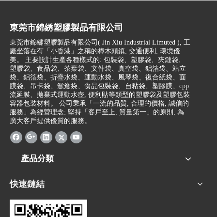
東莞市錦綉塑膠製品有限公司
東莞市錦繡塑膠製品有限公司(
Jin Xiu Industrial Limuted )
, 工
廠坐落在有「小香港」之稱的樟木頭鎮, 交通便利, 環境優
美。 主要設計生產各種樣式的: 包裝袋、塑膠袋、夾鏈袋、
塑膠袋、食品袋、茶葉袋、文件袋、真空袋、鋁箔袋、站立
袋、鋁箔袋、折疊水袋、運動水袋、風琴袋、復合紙袋、面
膜袋、吊卡袋、鴛鴦袋、食品包裝袋、自粘袋、塑膠膜、cpp
流延膜、拋棄式運動水壺, 便利貼等類型的塑膠袋及塑膠包裝
容器包裝材料。 公司秉承「一流的品質, 合理的價格, 誠信的
服務」為經營理念; 堅持「客戶至上, 質量第一」的原則, 為
廣大客戶提供優質的服務。
產品分類
快速鏈結